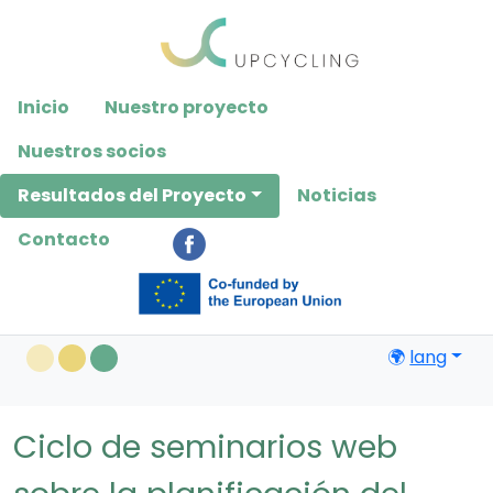
Please
note:
This
website
Inicio
Nuestro proyecto
includes
an
Nuestros socios
accessibility
Resultados del Proyecto
Noticias
system.
Contacto
🌍
lang
Ciclo de seminarios web