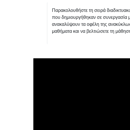
disabilities
Παρακολουθήστε τη σειρά διαδικτυακών
who
που δημιουργήθηκαν σε συνεργασία με
are
ανακαλύψουν τα οφέλη της ανακύκλωσ
using
μαθήματα και να βελτιώσετε τη μάθη
a
screen
reader;
Press
Control-
F10
to
open
an
accessibility
menu.