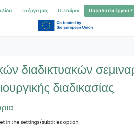
ελίδα
Το έργο μας
Οι εταίροι
Παραδοτέα έργου
κών διαδικτυακών σεμιναρ
ιουργικής διαδικασίας
άρια
t in the settings/subtitles option.