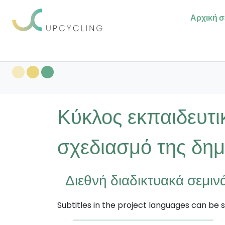
Please
note:
Αρχική σ
This
website
includes
an
accessibility
system.
Press
Κύκλος εκπαιδευτι
Control-
F11
to
σχεδιασμό της δημ
adjust
the
website
Διεθνή διαδικτυακά σεμιν
to
people
Subtitles in the project languages can be se
with
visual